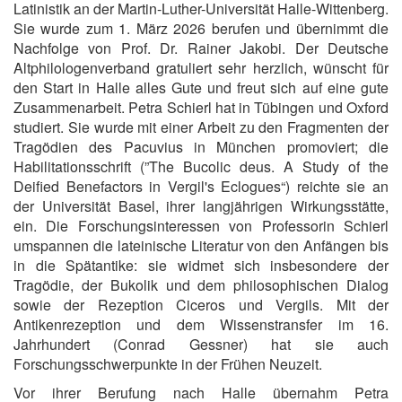
Latinistik an der Martin-Luther-Universität Halle-Wittenberg.
Sie wurde zum 1. März 2026 berufen und übernimmt die
Nachfolge von Prof. Dr. Rainer Jakobi. Der Deutsche
Altphilologenverband gratuliert sehr herzlich, wünscht für
den Start in Halle alles Gute und freut sich auf eine gute
Zusammenarbeit. Petra Schierl hat in Tübingen und Oxford
studiert. Sie wurde mit einer Arbeit zu den Fragmenten der
Tragödien des Pacuvius in München promoviert; die
Habilitationsschrift (”The Bucolic deus. A Study of the
Deified Benefactors in Vergil's Eclogues“) reichte sie an
der Universität Basel, ihrer langjährigen Wirkungsstätte,
ein. Die Forschungsinteressen von Professorin Schierl
umspannen die lateinische Literatur von den Anfängen bis
in die Spätantike: sie widmet sich insbesondere der
Tragödie, der Bukolik und dem philosophischen Dialog
sowie der Rezeption Ciceros und Vergils. Mit der
Antikenrezeption und dem Wissenstransfer im 16.
Jahrhundert (Conrad Gessner) hat sie auch
Forschungsschwerpunkte in der Frühen Neuzeit.
Vor ihrer Berufung nach Halle übernahm Petra