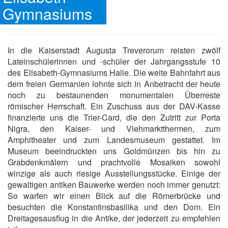
Gymnasiums
In die Kaiserstadt Augusta Treverorum reisten zwölf
Lateinschülerinnen und -schüler der Jahrgangsstufe 10
des Elisabeth-Gymnasiums Halle. Die weite Bahnfahrt aus
dem freien Germanien lohnte sich in Anbetracht der heute
noch zu bestaunenden monumentalen Überreste
römischer Herrschaft. Ein Zuschuss aus der DAV-Kasse
finanzierte uns die Trier-Card, die den Zutritt zur Porta
Nigra, den Kaiser- und Viehmarktthermen, zum
Amphitheater und zum Landesmuseum gestattet. Im
Museum beeindruckten uns Goldmünzen bis hin zu
Grabdenkmälern und prachtvolle Mosaiken sowohl
winzige als auch riesige Ausstellungsstücke. Einige der
gewaltigen antiken Bauwerke werden noch immer genutzt:
So warfen wir einen Blick auf die Römerbrücke und
besuchten die Konstantinsbasilika und den Dom. Ein
Dreitagesausflug in die Antike, der jederzeit zu empfehlen