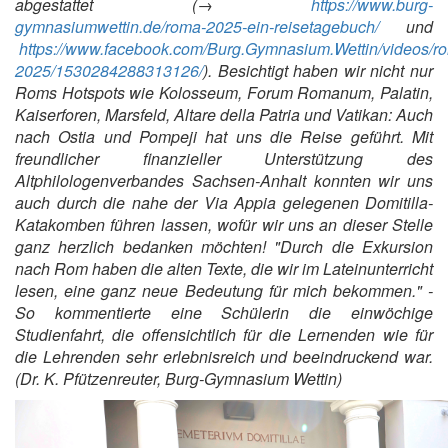
abgestattet (→
https://www.burg-
gymnasiumwettin.de/roma-2025-ein-reisetagebuch/
und
https://www.facebook.com/Burg.Gymnasium.Wettin/videos/r
2025/1530284288313126/
). Besichtigt haben wir nicht nur
Roms Hotspots wie Kolosseum, Forum Romanum, Palatin,
Kaiserforen, Marsfeld, Altare della Patria und Vatikan: Auch
nach Ostia und Pompeji hat uns die Reise geführt. Mit
freundlicher finanzieller Unterstützung des
Altphilologenverbandes Sachsen-Anhalt konnten wir uns
auch durch die nahe der Via Appia gelegenen Domitilla-
Katakomben führen lassen, wofür wir uns an dieser Stelle
ganz herzlich bedanken möchten! "Durch die Exkursion
nach Rom haben die alten Texte, die wir im Lateinunterricht
lesen, eine ganz neue Bedeutung für mich bekommen." -
So kommentierte eine Schülerin die einwöchige
Studienfahrt, die offensichtlich für die Lernenden wie für
die Lehrenden sehr erlebnisreich und beeindruckend war.
(Dr. K. Pfützenreuter, Burg-Gymnasium Wettin)